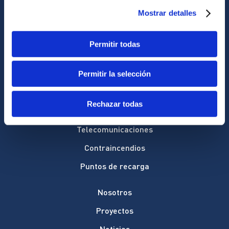
Servicios
Mostrar detalles
Electricidad
Permitir todas
Iluminación
Asesoría energética
Permitir la selección
Sistemas CCTV
Rechazar todas
Energía solar
Telecomunicaciones
Contraincendios
Puntos de recarga
Nosotros
Proyectos
Noticias