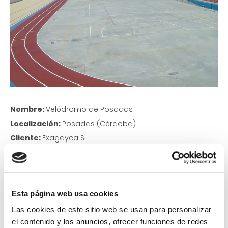
Nombre:
Velódromo de Posadas
Localización:
Posadas (Córdoba)
Cliente:
Exagayca SL
Categoría:
Electricidad, iluminación
Breve descripción del proyecto:
Electricidad e
iluminación para la adecuación del velódromo de
Esta página web usa cookies
Posadas para campeonato de Europa de ciclismo en
pista.
Las cookies de este sitio web se usan para personalizar
el contenido y los anuncios, ofrecer funciones de redes