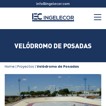
info@ingelecor.com
VELÓDROMO DE POSADAS
Home
|
Proyectos
|
Velódromo de Posadas