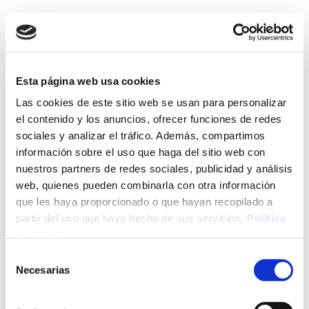
i) En particular, y a título meramente indicativo y no
exhaustivo, el Usuario se compromete a no transmitir,
difundir o poner a disposición de terceros
informaciones, datos, contenidos, mensajes, gráficos,
Esta página web usa cookies
dibujos, archivos de sonido y/o imagen, fotografías,
Las cookies de este sitio web se usan para personalizar
grabaciones, software y, en general, cualquier clase de
el contenido y los anuncios, ofrecer funciones de redes
sociales y analizar el tráfico. Además, compartimos
material que:
información sobre el uso que haga del sitio web con
nuestros partners de redes sociales, publicidad y análisis
(i) De cualquier forma sea contrario, menosprecie o
web, quienes pueden combinarla con otra información
atente contra los derechos fundamentales y las
que les haya proporcionado o que hayan recopilado a
libertades públicas reconocidas constitucionalmente,
partir del uso que haya hecho de sus servicios.
Política
de cookies
.
en los Tratados Internacionales y en el resto de la
legislación vigente.
Selección
Necesarias
de
consentimiento
(ii) Induzca, incite o promueva actuaciones delictivas,