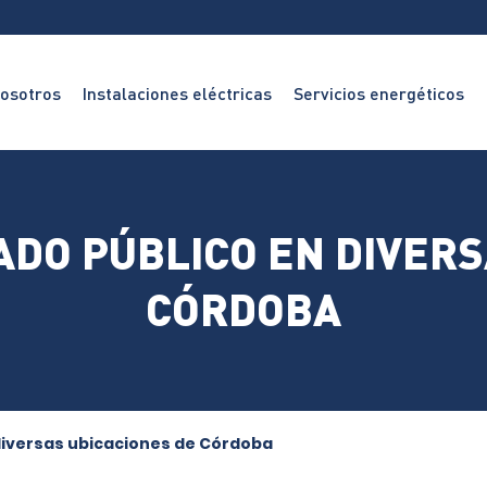
osotros
Instalaciones eléctricas
Servicios energéticos
Electricidad
Energía
solar
Iluminación
DO PÚBLICO EN DIVERS
Puntos
de
CÓRDOBA
recarga
Asesoría
energética
diversas ubicaciones de Córdoba