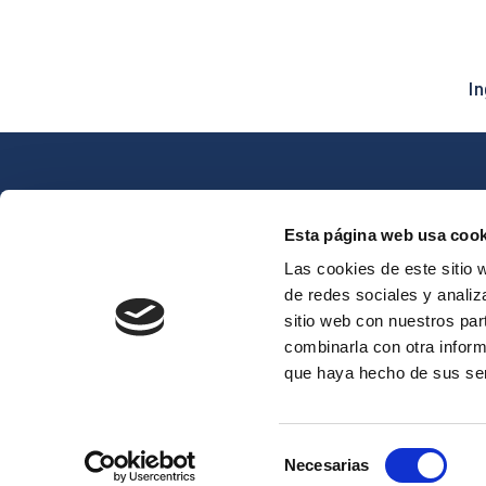
I
Servicios
Esta página web usa cook
Electricidad
Las cookies de este sitio 
Iluminación
de redes sociales y analiz
Asesoría energ
sitio web con nuestros par
Sistemas CCT
combinarla con otra inform
que haya hecho de sus se
C/ Rigoberta Menchu, 
Selección
Necesarias
de