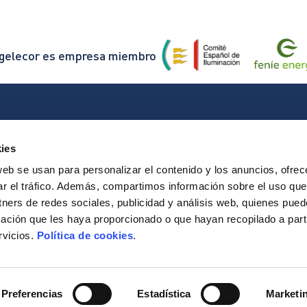
ngelecor es empresa miembro
ies
Energía solar
Nosotros
web se usan para personalizar el contenido y los anuncios, ofrec
Telecomunicaciones
Proyectos
ar el tráfico. Además, compartimos información sobre el uso que
ética
Contraincendios
Noticias
tners de redes sociales, publicidad y análisis web, quienes pue
V
Puntos de recarga
Contacto
ación que les haya proporcionado o que hayan recopilado a parti
rvicios.
Política de cookies
.
4, local 14011, Córdoba (Córdoba), España
+34 957 401 121
Preferencias
Estadística
Marketi